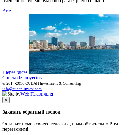
usted como inversionista como para el pueblo cubano.
Arte
Bienes raices
Cartera de proyectos
© 2014-2016 CUBAN Investment & Consulting
info@cuban-invest.com
Web Плавильня
×
Заказать обратный звонок
Оставьте номер своего телефона, и мы обязательно Вам
перезвоним!