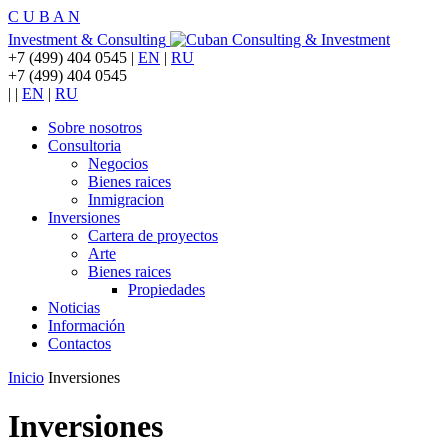
C
U
B
A
N
Investment & Consulting
+7 (499) 404 0545
|
EN
|
RU
+7 (499) 404 0545
|
|
EN
|
RU
Sobre nosotros
Consultoria
Negocios
Bienes raices
Inmigracion
Inversiones
Cartera de proyectos
Arte
Bienes raices
Propiedades
Noticias
Información
Contactos
Inicio
Inversiones
Inversiones