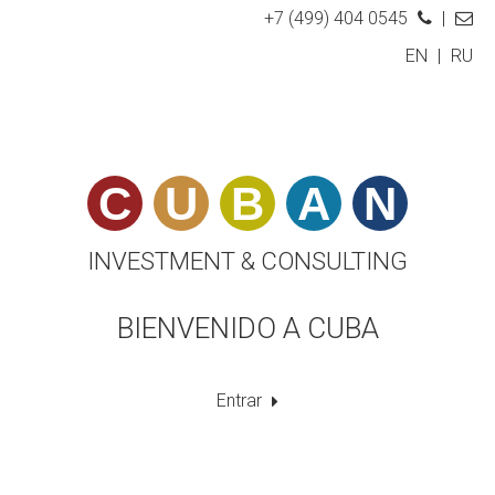
+7 (499) 404 0545
|
EN
|
RU
C
U
B
A
N
INVESTMENT & CONSULTING
BIENVENIDO A CUBA
Entrar